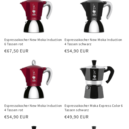
Espressokocher New Moka Induction
Espressokocher New Moka Induction
6 Tassen rot
4 Tassen schwarz
Normaler
€67,50 EUR
Normaler
€54,90 EUR
Preis
Preis
Espressokocher New Moka Induction
Espressokocher Moka Express Color 6
4 Tassen rot
Tassen schwarz
Normaler
€54,90 EUR
Normaler
€49,90 EUR
Preis
Preis