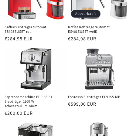
Ausverkauft
Kaffeesiebträgerautomat
Kaffeesiebträgerautomat
ES403EUSET rot
ES401EUSET weiß
Normaler
€284,98 EUR
Normaler
€284,98 EUR
Preis
Preis
Espressomaschine ECP 35.31
Espresso Siebträger EC9155.MB
Siebträger 1100 W
Normaler
€599,00 EUR
schwarz/Aluminium
Preis
Normaler
€200,00 EUR
Preis