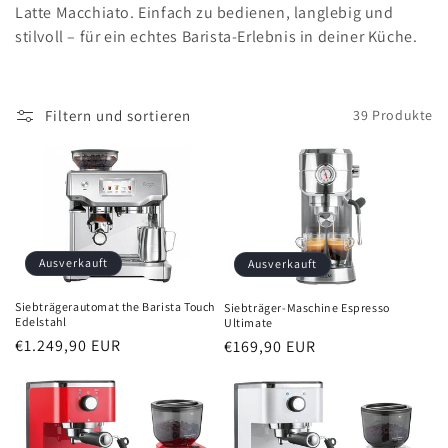
Latte Macchiato. Einfach zu bedienen, langlebig und
e
stilvoll – für ein echtes Barista-Erlebnis in deiner Küche.
:
Filtern und sortieren
39 Produkte
Ausverkauft
Ausverkauft
Siebträgerautomat the Barista Touch
Siebträger-Maschine Espresso
Edelstahl
Ultimate
Normaler
€1.249,90 EUR
Normaler
€169,90 EUR
Preis
Preis