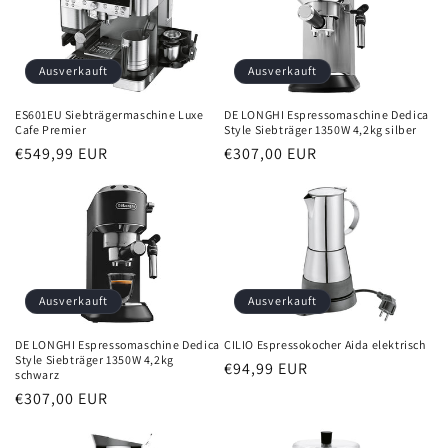
Ausverkauft
Ausverkauft
DE LONGHI Espressomaschine Dedica
ES601EU Siebträgermaschine Luxe
Style Siebträger 1350W 4,2kg silber
Cafe Premier
Normaler
€307,00 EUR
Normaler
€549,99 EUR
Preis
Preis
Ausverkauft
Ausverkauft
DE LONGHI Espressomaschine Dedica
CILIO Espressokocher Aida elektrisch
Style Siebträger 1350W 4,2kg
Normaler
€94,99 EUR
schwarz
Preis
Normaler
€307,00 EUR
Preis