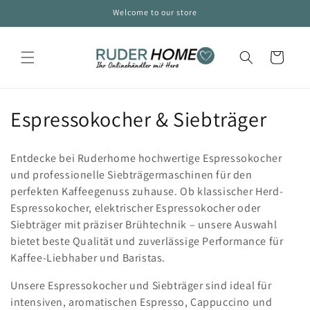
Direkt
Welcome to our store
zum
Inhalt
Warenkorb
K
Espressokocher & Siebträger
a
Entdecke bei Ruderhome hochwertige Espressokocher
t
und professionelle Siebträgermaschinen für den
perfekten Kaffeegenuss zuhause. Ob klassischer Herd-
e
Espressokocher, elektrischer Espressokocher oder
g
Siebträger mit präziser Brühtechnik – unsere Auswahl
bietet beste Qualität und zuverlässige Performance für
o
Kaffee-Liebhaber und Baristas.
r
Unsere Espressokocher und Siebträger sind ideal für
i
intensiven, aromatischen Espresso, Cappuccino und