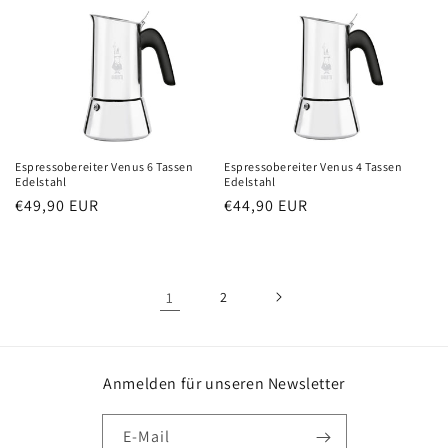
Preis
Espressobereiter Venus 6 Tassen
Espressobereiter Venus 4 Tassen
Edelstahl
Edelstahl
Normaler
€49,90 EUR
Normaler
€44,90 EUR
Preis
Preis
1
2
Anmelden für unseren Newsletter
E-Mail