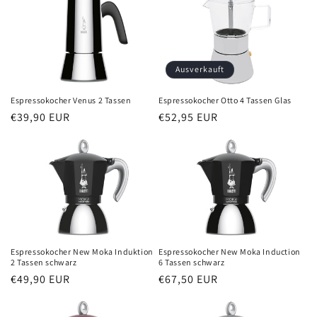
Ausverkauft
Espressokocher Venus 2 Tassen
Espressokocher Otto 4 Tassen Glas
Normaler
€39,90 EUR
Normaler
€52,95 EUR
Preis
Preis
Espressokocher New Moka Induktion
Espressokocher New Moka Induction
2 Tassen schwarz
6 Tassen schwarz
Normaler
€49,90 EUR
Normaler
€67,50 EUR
Preis
Preis