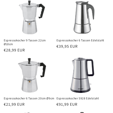
Espressokocher 6 Tassen Edelstahl
Espressokocher 9 Tassen 22cm
Ø10cm
Normaler
€39,95 EUR
Normaler
€28,99 EUR
Preis
Preis
Espressokocher 6 Tassen 20cm Ø9cm
Espressokocher 5928 Edelstahl
Normaler
€21,99 EUR
Normaler
€91,99 EUR
Preis
Preis