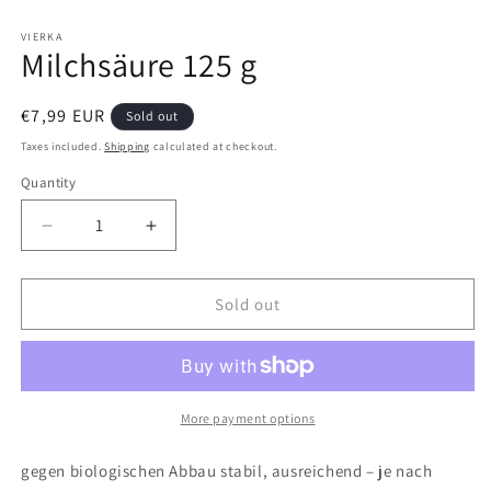
Open
media
1
VIERKA
Milchsäure 125 g
in
modal
Regular
€7,99 EUR
Sold out
price
Taxes included.
Shipping
calculated at checkout.
Quantity
Decrease
Increase
quantity
quantity
for
for
Milchsäure
Milchsäure
Sold out
125
125
g
g
More payment options
gegen biologischen Abbau stabil, ausreichend – je nach