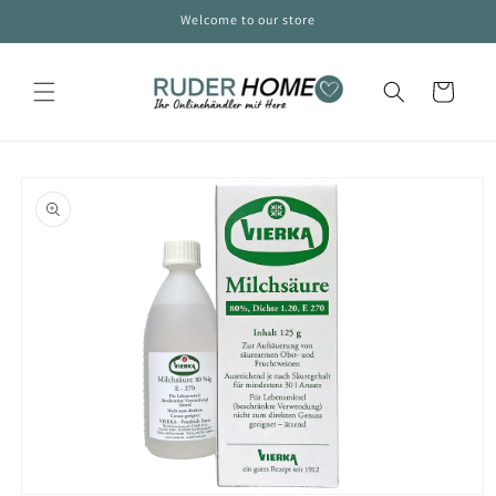
Skip to
Welcome to our store
content
Cart
Skip to
product
information