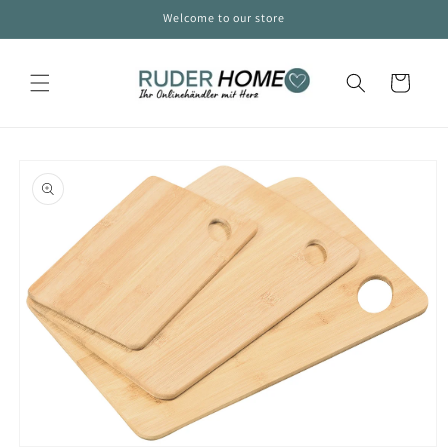
Skip to
Welcome to our store
content
Cart
Skip to
product
information