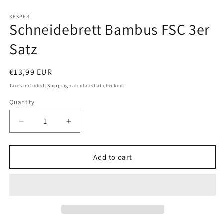
Open
media
1
KESPER
Schneidebrett Bambus FSC 3er
in
modal
Satz
Regular
€13,99 EUR
price
Taxes included.
Shipping
calculated at checkout.
Quantity
Decrease
Increase
quantity
quantity
for
for
Schneidebrett
Schneidebrett
Add to cart
Bambus
Bambus
FSC
FSC
3er
3er
Satz
Satz