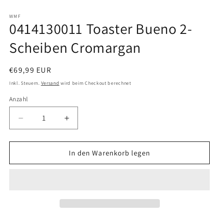
Medien
1
in
WMF
0414130011 Toaster Bueno 2-
Modal
öffnen
Scheiben Cromargan
Normaler
€69,99 EUR
Preis
Inkl. Steuern.
Versand
wird beim Checkout berechnet
Anzahl
Verringere
Erhöhe
die
die
Menge
Menge
für
für
In den Warenkorb legen
0414130011
0414130011
Toaster
Toaster
Bueno
Bueno
2-
2-
Scheiben
Scheiben
Cromargan
Cromargan