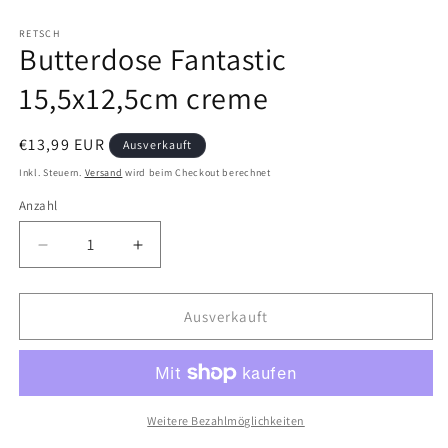
Medien
1
in
RETSCH
Butterdose Fantastic
Modal
öffnen
15,5x12,5cm creme
Normaler
€13,99 EUR
Ausverkauft
Preis
Inkl. Steuern.
Versand
wird beim Checkout berechnet
Anzahl
Verringere
Erhöhe
die
die
Menge
Menge
für
für
Ausverkauft
Butterdose
Butterdose
Fantastic
Fantastic
15,5x12,5cm
15,5x12,5cm
creme
creme
Weitere Bezahlmöglichkeiten