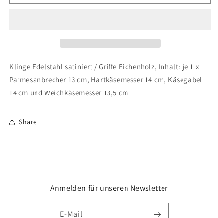
CILIO
CILIO
Käsemesser-
Käsemesser-
Set
Set
Formaggio
Formaggio
4teilig
4teilig
Klinge Edelstahl satiniert / Griffe Eichenholz, Inhalt: je 1 x
Parmesanbrecher 13 cm, Hartkäsemesser 14 cm, Käsegabel
14 cm und Weichkäsemesser 13,5 cm
Share
Anmelden für unseren Newsletter
E-Mail