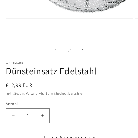
Medien
M
1
2
in
in
Modal
M
öffnen
ö
von
1
/
5
WESTMARK
Dünsteinsatz Edelstahl
Normaler
€12,99 EUR
Preis
Inkl. Steuern.
Versand
wird beim Checkout berechnet
Anzahl
Verringere
Erhöhe
die
die
Menge
Menge
für
für
In den Warenkorb legen