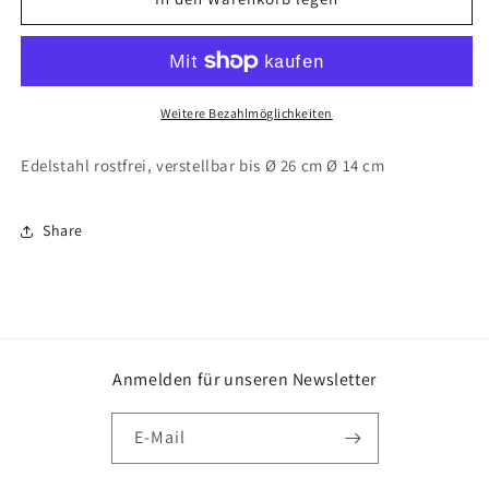
Dünsteinsatz
Dünsteinsatz
Edelstahl
Edelstahl
Weitere Bezahlmöglichkeiten
Edelstahl rostfrei, verstellbar bis Ø 26 cm Ø 14 cm
Share
Anmelden für unseren Newsletter
E-Mail