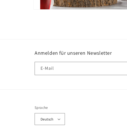
Medien
2
in
Modal
öffnen
Anmelden für unseren Newsletter
E-Mail
Sprache
Deutsch