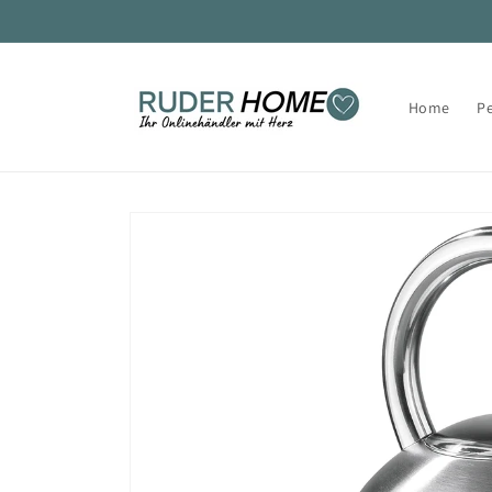
Direkt
zum
Inhalt
Home
P
Zu
Produktinformationen
springen