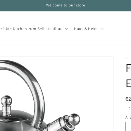
Welcome to our store
erfekte Küchen zum Selbstaufbau
Haus & Heim
HI
F
E
N
€
Pr
Ink
An