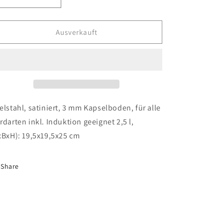
Verringere
Erhöhe
die
die
Menge
Menge
für
für
Ausverkauft
Flötenkessel
Flötenkessel
2,5l
2,5l
Edelstahl
Edelstahl
elstahl, satiniert, 3 mm Kapselboden, für alle
rdarten inkl. Induktion geeignet 2,5 l,
xBxH): 19,5x19,5x25 cm
Share