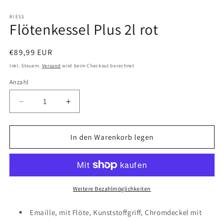
Medien
1
in
RIESS
Flötenkessel Plus 2l rot
Modal
öffnen
Normaler
€89,99 EUR
Preis
Inkl. Steuern.
Versand
wird beim Checkout berechnet
Anzahl
Verringere
Erhöhe
die
die
Menge
Menge
für
für
In den Warenkorb legen
Flötenkessel
Flötenkessel
Plus
Plus
2l
2l
rot
rot
Weitere Bezahlmöglichkeiten
Emaille, mit Flöte, Kunststoffgriff, Chromdeckel mit