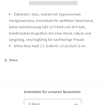
1,00l
1,00l
Edelstahl / Glas, isoliert mit hygienischem
Hartglaseinsatz, AromaSafe für perfekten Geschmack,
beste Isolierleistung hält 12 h heiß und 24 h kalt,
komfortables Ausgießen mit einer Hand, robust und
langlebig, recylingfähig für nachhaltige Freude
bihou blue matt 1 l, (LxBxH): 17,2x15x27,2 cm
Share
Anmelden für unseren Newsletter
E-Mail