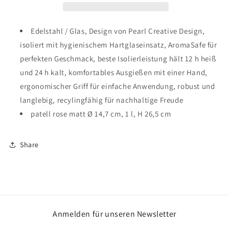
matt
matt
1,00l
1,00l
Edelstahl / Glas, Design von Pearl Creative Design,
isoliert mit hygienischem Hartglaseinsatz, AromaSafe für
perfekten Geschmack, beste Isolierleistung hält 12 h heiß
und 24 h kalt, komfortables Ausgießen mit einer Hand,
ergonomischer Griff für einfache Anwendung, robust und
langlebig, recylingfähig für nachhaltige Freude
patell rose matt Ø 14,7 cm, 1 l, H 26,5 cm
Share
Anmelden für unseren Newsletter