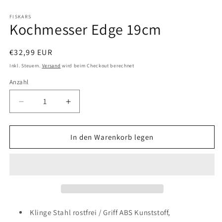
Medien
1
in
FISKARS
Kochmesser Edge 19cm
Modal
öffnen
Normaler
€32,99 EUR
Preis
Inkl. Steuern.
Versand
wird beim Checkout berechnet
Anzahl
Verringere
Erhöhe
die
die
Menge
Menge
für
für
In den Warenkorb legen
Kochmesser
Kochmesser
Edge
Edge
19cm
19cm
Klinge Stahl rostfrei / Griff ABS Kunststoff,