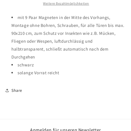
Magnetverschluß
Magnetverschluß
Weitere Bezahlmöglichkeiten
für
für
Tür
Tür
mit 9 Paar Magneten in der Mitte des Vorhangs,
90x210cm
90x210cm
Montage ohne Bohren, Schrauben, für alle Türen bis max.
schwarz
schwarz
90x210 cm, zum Schutz vor Insekten wie z.B. Mücken,
Fliegen oder Wespen, luftdurchlässig und
halbtransparent, schließt automatisch nach dem
Durchgehen
schwarz
solange Vorrat reicht
Share
Anmelden für unseren Newsletter