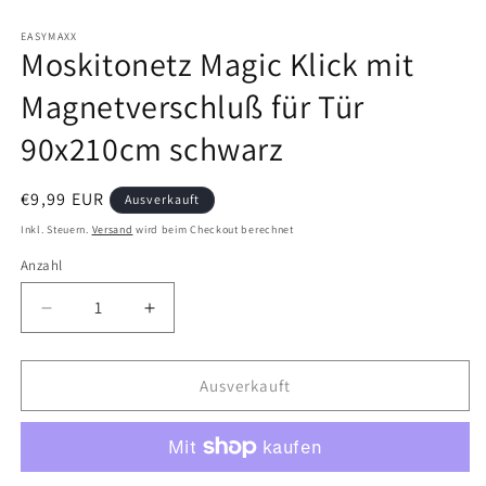
Medien
1
in
EASYMAXX
Moskitonetz Magic Klick mit
Modal
öffnen
Magnetverschluß für Tür
90x210cm schwarz
Normaler
€9,99 EUR
Ausverkauft
Preis
Inkl. Steuern.
Versand
wird beim Checkout berechnet
Anzahl
Verringere
Erhöhe
die
die
Menge
Menge
für
für
Ausverkauft
Moskitonetz
Moskitonetz
Magic
Magic
Klick
Klick
mit
mit