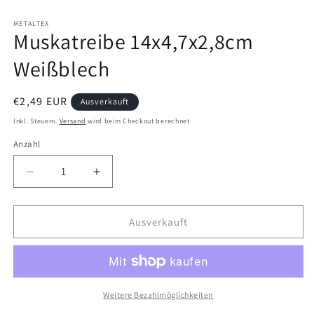
Medien
1
in
METALTEX
Muskatreibe 14x4,7x2,8cm
Modal
öffnen
Weißblech
Normaler
€2,49 EUR
Ausverkauft
Preis
Inkl. Steuern.
Versand
wird beim Checkout berechnet
Anzahl
Verringere
Erhöhe
die
die
Menge
Menge
für
für
Ausverkauft
Muskatreibe
Muskatreibe
14x4,7x2,8cm
14x4,7x2,8cm
Weißblech
Weißblech
Weitere Bezahlmöglichkeiten