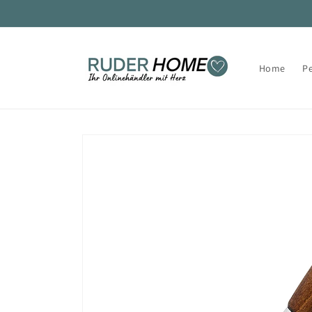
Direkt
zum
Inhalt
Home
P
Zu
Produktinformationen
springen