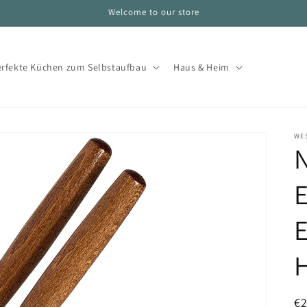
Welcome to our store
erfekte Küchen zum Selbstaufbau
Haus & Heim
WE
E
E
H
N
€