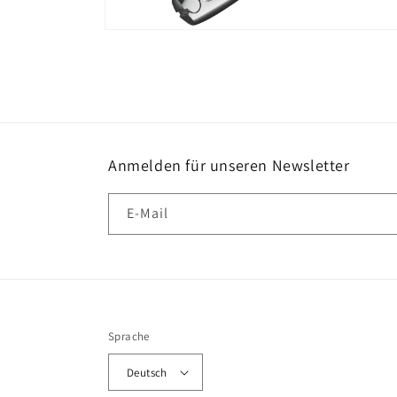
Medien
2
in
Modal
öffnen
Anmelden für unseren Newsletter
E-Mail
Sprache
Deutsch