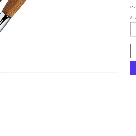
Pr
Ink
An