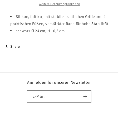
schwarz
schwarz
Weitere Bezahlmöglichkeiten
Silikon, faltbar, mit stabilen seitlichen Griffe und 4
praktischen Füßen, verstärkter Rand für hohe Stabilität
schwarz Ø 24 cm, H 10,5 cm
Share
Anmelden für unseren Newsletter
E-Mail