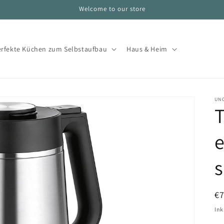
Welcome to our store
erfekte Küchen zum Selbstaufbau
Haus & Heim
UN
e
s
N
€
Pr
Ink