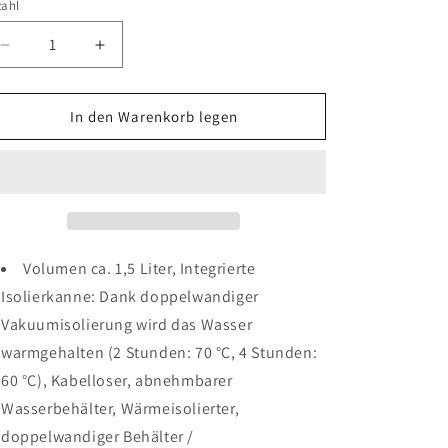
zahl
Verringere
Erhöhe
die
die
Menge
Menge
für
für
In den Warenkorb legen
Thermowasserkocher
Thermowasserkocher
1,5l
1,5l
schwarz/Edelstahl
schwarz/Edelstahl
Volumen ca. 1,5 Liter, Integrierte
Isolierkanne: Dank doppelwandiger
Vakuumisolierung wird das Wasser
warmgehalten (2 Stunden: 70 °C, 4 Stunden:
60 °C), Kabelloser, abnehmbarer
Wasserbehälter, Wärmeisolierter,
doppelwandiger Behälter /