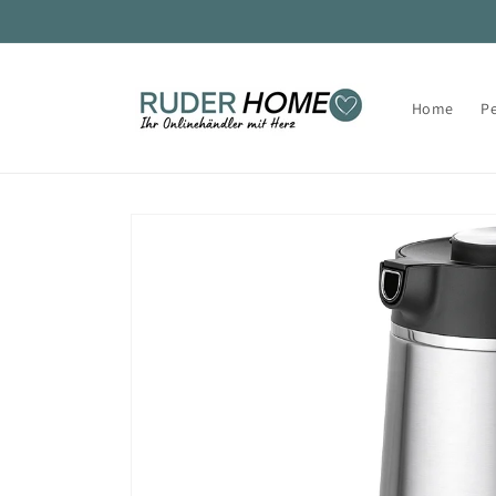
Direkt
zum
Inhalt
Home
P
Zu
Produktinformationen
springen