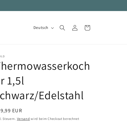
S
Einloggen
Warenkorb
Deutsch
p
r
a
OLD
c
Thermowasserkoch
h
r 1,5l
e
chwarz/Edelstahl
ormaler
79,99 EUR
eis
l. Steuern.
Versand
wird beim Checkout berechnet