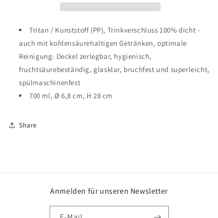
Day
Day
0,7l
0,7l
transparent
transparent
Tritan / Kunststoff (PP), Trinkverschluss 100% dicht -
auch mit kohlensäurehaltigen Getränken, optimale
Reinigung: Deckel zerlegbar, hygienisch,
fruchtsäurebeständig, glasklar, bruchfest und superleicht,
spülmaschinenfest
700 ml, Ø 6,8 cm, H 28 cm
Share
Anmelden für unseren Newsletter
E-Mail