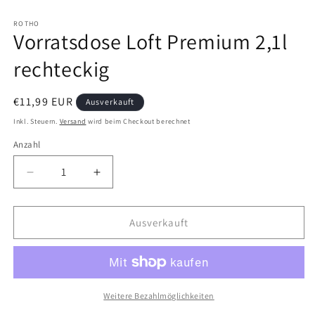
Medien
1
in
ROTHO
Vorratsdose Loft Premium 2,1l
Modal
öffnen
rechteckig
Normaler
€11,99 EUR
Ausverkauft
Preis
Inkl. Steuern.
Versand
wird beim Checkout berechnet
Anzahl
Verringere
Erhöhe
die
die
Menge
Menge
für
für
Ausverkauft
Vorratsdose
Vorratsdose
Loft
Loft
Premium
Premium
2,1l
2,1l
rechteckig
rechteckig
Weitere Bezahlmöglichkeiten