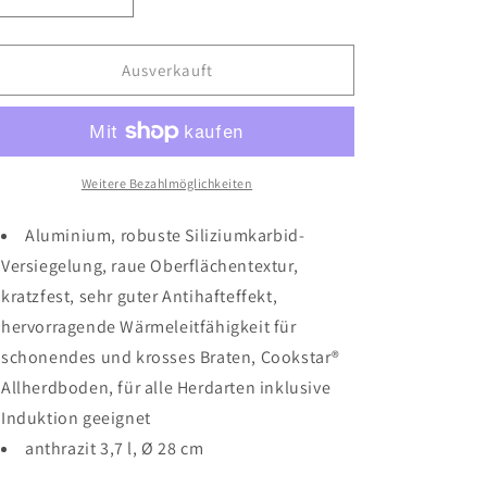
Verringere
Erhöhe
die
die
Menge
Menge
für
für
Ausverkauft
Wokpfanne
Wokpfanne
adamant
adamant
Ø28cm
Ø28cm
Weitere Bezahlmöglichkeiten
Aluminium, robuste Siliziumkarbid-
Versiegelung, raue Oberflächentextur,
kratzfest, sehr guter Antihafteffekt,
hervorragende Wärmeleitfähigkeit für
schonendes und krosses Braten, Cookstar®
Allherdboden, für alle Herdarten inklusive
Induktion geeignet
anthrazit 3,7 l, Ø 28 cm