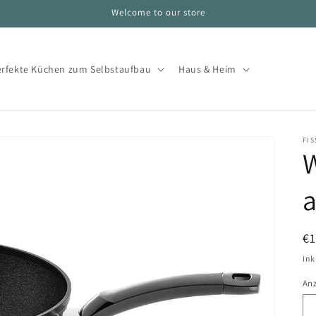
Welcome to our store
erfekte Küchen zum Selbstaufbau
Haus & Heim
FIS
N
€
Pr
Ink
An