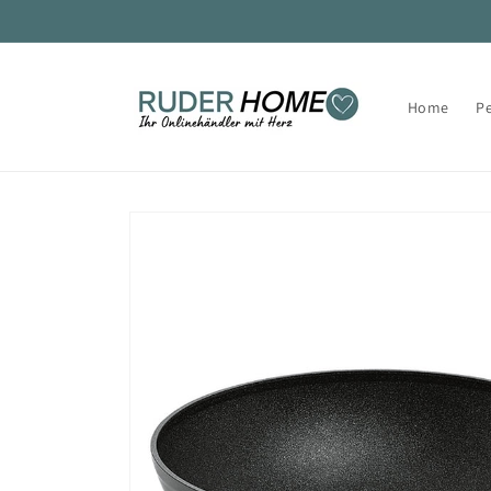
Direkt
zum
Inhalt
Home
P
Zu
Produktinformationen
springen